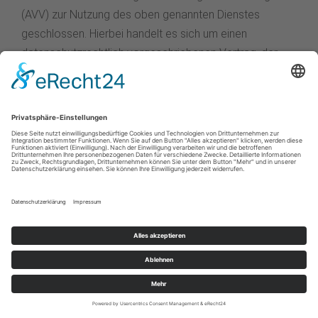
(AVV) zur Nutzung des oben genannten Dienstes
geschlossen. Hierbei handelt es sich um einen
datenschutzrechtlich vorgeschriebenen Vertrag, der
gewährleistet, dass dieser die personenbezogenen
Daten unserer Websitebesucher nur nach unseren
Weisungen und unter Einhaltung der DSGVO verarbeitet.
Server-Log-Dateien
Der Provider der Seiten erhebt und speichert
automatisch Informationen in so genannten Server-
Log-Dateien, die Ihr Browser automatisch an uns
übermittelt. Dies sind:
Browsertyp und Browserversion
verwendetes Betriebssystem