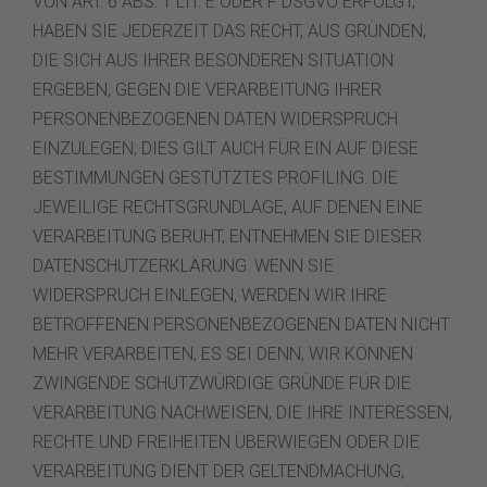
VON ART. 6 ABS. 1 LIT. E ODER F DSGVO ERFOLGT,
HABEN SIE JEDERZEIT DAS RECHT, AUS GRÜNDEN,
DIE SICH AUS IHRER BESONDEREN SITUATION
ERGEBEN, GEGEN DIE VERARBEITUNG IHRER
PERSONENBEZOGENEN DATEN WIDERSPRUCH
EINZULEGEN; DIES GILT AUCH FÜR EIN AUF DIESE
BESTIMMUNGEN GESTÜTZTES PROFILING. DIE
JEWEILIGE RECHTSGRUNDLAGE, AUF DENEN EINE
VERARBEITUNG BERUHT, ENTNEHMEN SIE DIESER
DATENSCHUTZERKLÄRUNG. WENN SIE
WIDERSPRUCH EINLEGEN, WERDEN WIR IHRE
BETROFFENEN PERSONENBEZOGENEN DATEN NICHT
MEHR VERARBEITEN, ES SEI DENN, WIR KÖNNEN
ZWINGENDE SCHUTZWÜRDIGE GRÜNDE FÜR DIE
VERARBEITUNG NACHWEISEN, DIE IHRE INTERESSEN,
RECHTE UND FREIHEITEN ÜBERWIEGEN ODER DIE
VERARBEITUNG DIENT DER GELTENDMACHUNG,